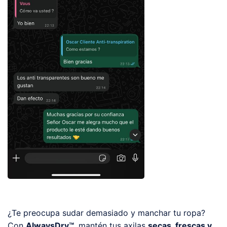
¿Te preocupa sudar demasiado y manchar tu ropa?
Con
AlwaysDry™
, mantén tus axilas
secas, frescas y