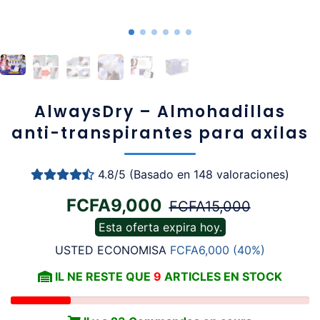
AlwaysDry – Almohadillas
anti-transpirantes para axilas
4.8/5 (Basado en 148 valoraciones)
Regular
Sale
FCFA9,000
FCFA15,000
price
price
Esta oferta expira hoy.
USTED ECONOMISA
FCFA6,000
(40%)
IL NE RESTE QUE
9
ARTICLES EN STOCK