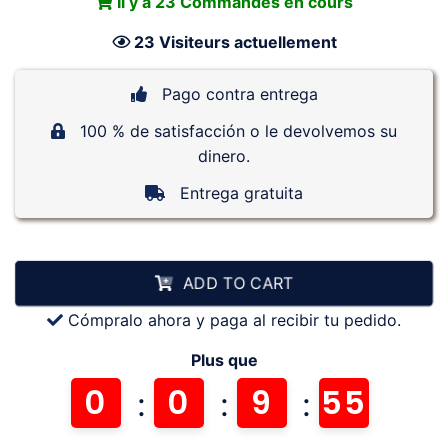
Il y a
23
Commandes en cours
23
Visiteurs actuellement
Pago contra entrega
100 % de satisfacción o le devolvemos su
dinero.
Entrega gratuita
ADD TO CART
Cómpralo ahora y paga al recibir tu pedido.
Plus que
0
0
9
54
:
:
: